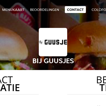
MENUKAART
BEOORDELINGEN
CONTACT
COLOF
BIJ GUUSJES
ACT
B
ATIE
T