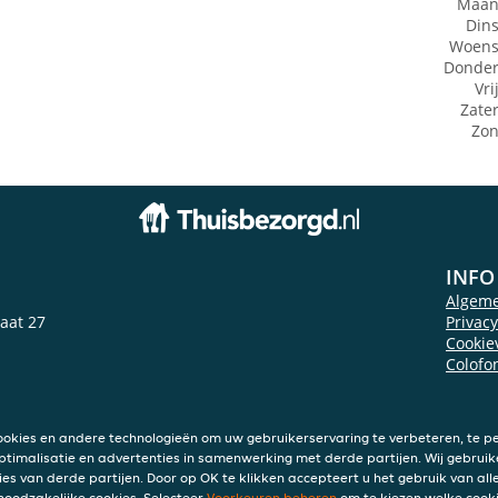
Maan
Din
Woens
Donde
Vri
Zate
Zo
INFO
Algem
aat 27
Privac
Cookie
Colofo
ookies en andere technologieën om uw gebruikerservaring te verbeteren, te pe
ptimalisatie en advertenties in samenwerking met derde partijen. Wij gebruik
ies van derde partijen. Door op OK te klikken accepteert u het gebruik van alle
 noodzakelijke cookies. Selecteer
Voorkeuren beheren
om te kiezen welke cooki