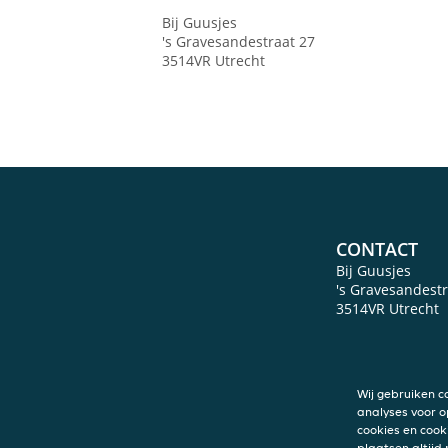
Bij Guusjes
's Gravesandestraat 27
3514VR
Utrecht
CONTACT
Bij Guusjes
's Gravesandestr
3514VR
Utrecht
Wij gebruiken c
analyses voor o
cookies en cook
plaatsen altijd